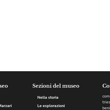
seo
Sezioni del museo
Co
comu
Nella storia
trie
Marzari
Le esplorazioni
beni