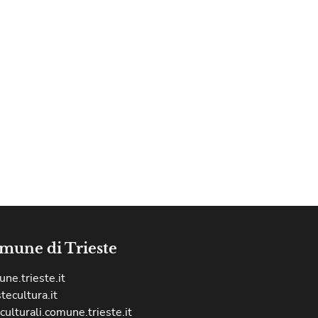
mune di Trieste
ne.trieste.it
stecultura.it
culturali.comune.trieste.it