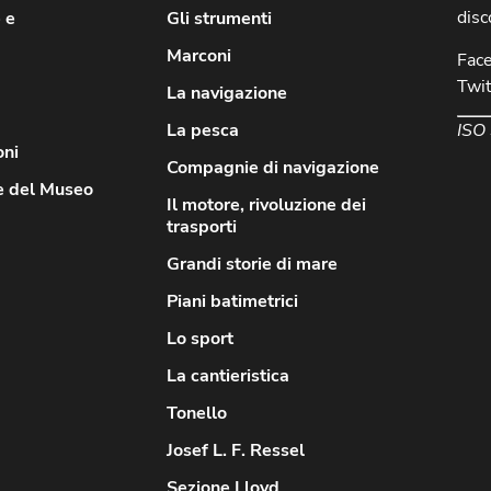
disc
 e
Gli strumenti
Marconi
Fac
Twit
La navigazione
ISO
La pesca
oni
Compagnie di navigazione
e del Museo
Il motore, rivoluzione dei
trasporti
Grandi storie di mare
Piani batimetrici
Lo sport
La cantieristica
Tonello
Josef L. F. Ressel
Sezione Lloyd