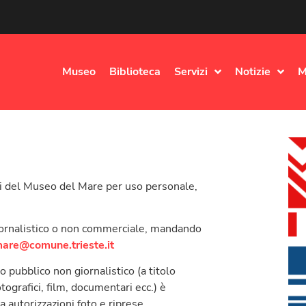
Museo
Biblioteca
Servizi
Notizie
M
rni del Museo del Mare per uso personale,
giornalistico o non commerciale, mandando
re@comune.trieste.it
o pubblico non giornalistico (a titolo
tografici, film, documentari ecc.) è
 autorizzazioni foto e riprese.