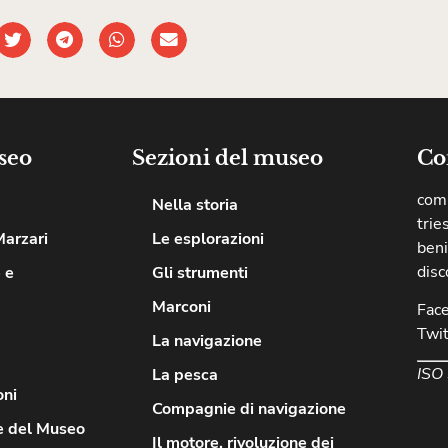
seo
Sezioni del museo
Co
comu
Nella storia
trie
Marzari
Le esplorazioni
beni
disc
 e
Gli strumenti
Marconi
Fac
Twit
La navigazione
ISO
La pesca
oni
Compagnie di navigazione
e del Museo
Il motore, rivoluzione dei