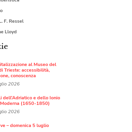
lo
L. F. Ressel
ne Lloyd
zie
italizzazione al Museo del
i Trieste: accessibilità,
ione, conoscenza
glio 2026
i dell’Adriatico e dello Ionio
à Moderna (1650-1850)
glio 2026
ve – domenica 5 luglio