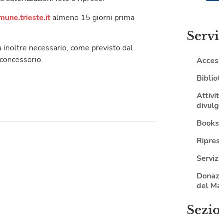
ne.trieste.it
almeno 15 giorni prima
Servi
arà inoltre necessario, come previsto dal
 concessorio.
Access
Biblio
Attivi
divulg
Book
Ripre
Serviz
Donaz
del M
Sezi