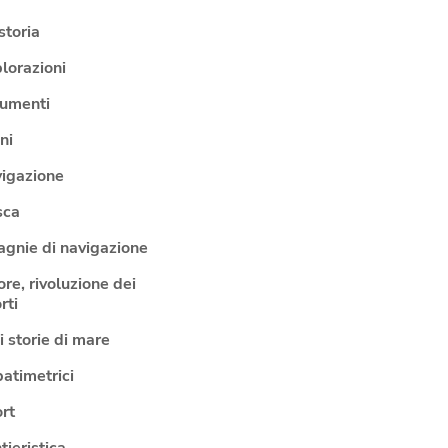
storia
lorazioni
rumenti
ni
vigazione
sca
gnie di navigazione
ore, rivoluzione dei
rti
 storie di mare
batimetrici
rt
tieristica