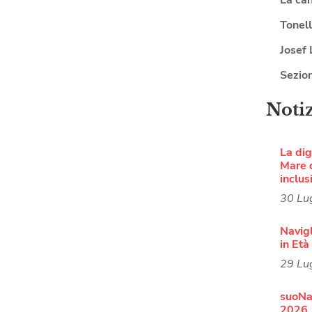
Tonel
Josef 
Sezio
Noti
La dig
Mare d
inclus
30 Lu
Navigl
in Et
29 Lu
suoNa
2026