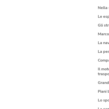
Nella 
Le esp
Gli st
Marco
La na
La pe
Compa
Il mot
traspo
Grandi
Piani 
Lo spo
La can