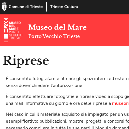
Comune di Trieste
Trieste Cultura
Museo del Mare
Porto Vecchio Trieste
Riprese
È consentito fotografare e filmare gli spazi interni ed este
senza dover chiedere l’autorizzazione.
È consentito effettuare fotografie e riprese video a scopo 
una mail informativa su giorno e ora delle riprese a
museoma
Nel caso in cui il materiale acquisito sia impiegato per un us
esemplificativo: pubblicazioni, mostre, progetti e concorsi fo
necessario compilare in tutte le sue parti il Modulo domanda