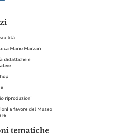
zi
ibilità
teca Mario Marzari
tà didattiche e
ative
shop
se
io riproduzioni
ioni a favore del Museo
are
oni tematiche