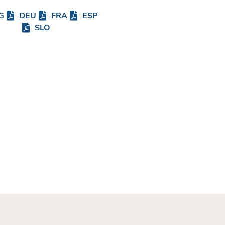
G
DEU
FRA
ESP
SLO