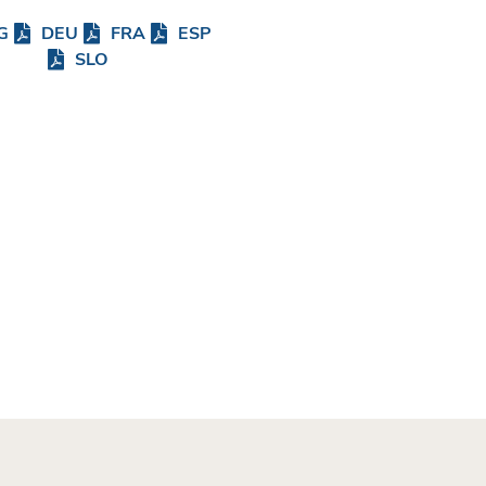
G
DEU
FRA
ESP
SLO