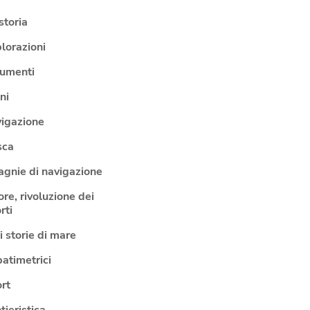
storia
lorazioni
rumenti
ni
vigazione
sca
gnie di navigazione
ore, rivoluzione dei
rti
 storie di mare
batimetrici
rt
tieristica