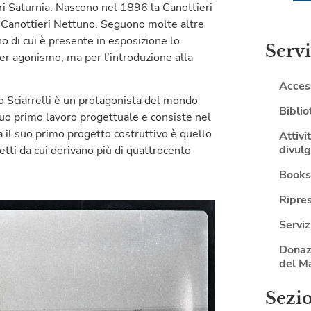
ri Saturnia. Nascono nel 1896 la Canottieri
a Canottieri Nettuno. Seguono molte altre
o di cui è presente in esposizione lo
Servi
er agonismo, ma per l’introduzione alla
Access
lo Sciarrelli è un protagonista del mondo
Biblio
 suo primo lavoro progettuale e consiste nel
 il suo primo progetto costruttivo è quello
Attivi
divulg
ogetti da cui derivano più di quattrocento
Book
Ripre
Serviz
Donaz
del M
Sezi