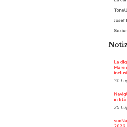
Tonel
Josef 
Sezio
Noti
La dig
Mare d
inclus
30 Lu
Navigl
in Et
29 Lu
suoNa
2026