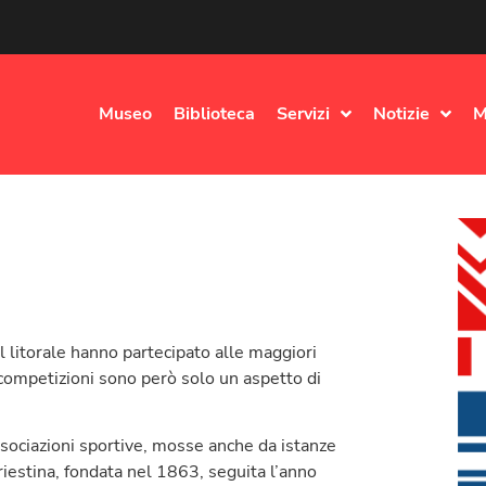
Museo
Biblioteca
Servizi
Notizie
M
el litorale hanno partecipato alle maggiori
 competizioni sono però solo un aspetto di
ssociazioni sportive, mosse anche da istanze
Triestina, fondata nel 1863, seguita l’anno