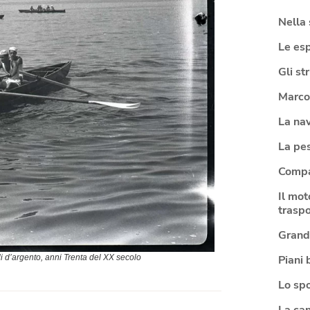
Nella 
Le esp
Gli st
Marco
La na
La pe
Compa
Il mot
traspo
Grandi
Piani 
li d’argento, anni Trenta del XX secolo
Lo spo
La can