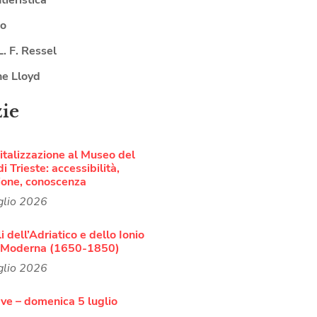
lo
L. F. Ressel
ne Lloyd
zie
italizzazione al Museo del
i Trieste: accessibilità,
ione, conoscenza
glio 2026
i dell’Adriatico e dello Ionio
à Moderna (1650-1850)
glio 2026
ve – domenica 5 luglio