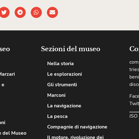
seo
Sezioni del museo
Co
comu
Nella storia
trie
Marzari
Le esplorazioni
beni
disc
 e
Gli strumenti
Marconi
Fac
Twit
La navigazione
ISO
La pesca
oni
Compagnie di navigazione
e del Museo
Il motore, rivoluzione dei