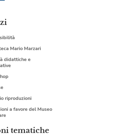
zi
ibilità
teca Mario Marzari
tà didattiche e
ative
shop
se
io riproduzioni
ioni a favore del Museo
are
oni tematiche