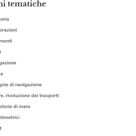
ni tematiche
toria
orazioni
umenti
i
gazione
ca
nie di navigazione
e, rivoluzione dei trasporti
storie di mare
atimetrici
t