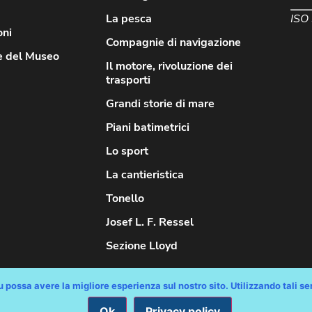
ISO
La pesca
oni
Compagnie di navigazione
e del Museo
Il motore, rivoluzione dei
trasporti
Grandi storie di mare
Piani batimetrici
Lo sport
La cantieristica
Tonello
Josef L. F. Ressel
Sezione Lloyd
 possa avere la migliore esperienza sul nostro sito. Utilizzando tali serv
Ok
Privacy policy