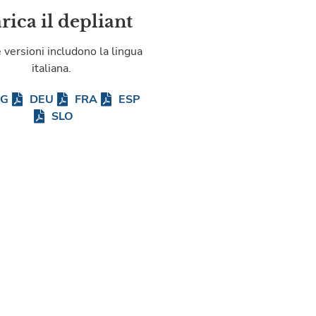
rica il depliant
e versioni includono la lingua
italiana.
NG
DEU
FRA
ESP
SLO