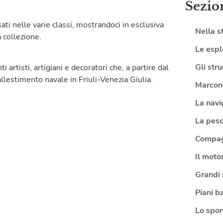
Sezio
ti nelle varie classi, mostrandoci in esclusiva
Nella s
 collezione.
Le espl
Gli str
i artisti, artigiani e decoratori che, a partire dal
llestimento navale in Friuli-Venezia Giulia.
Marcon
La navi
La pes
Compag
Il motor
Grandi 
Piani b
Lo spor