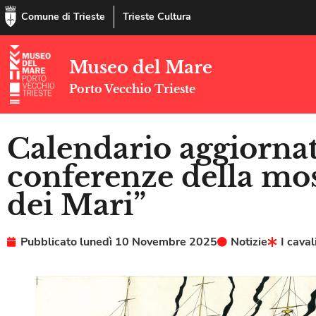
Comune di Trieste
Trieste Cultura
Museo del Mare
Porto Vecchio Trieste
Calendario aggiornat
conferenze della mos
dei Mari”
Pubblicato
lunedì 10 Novembre 2025
Notizie
I caval