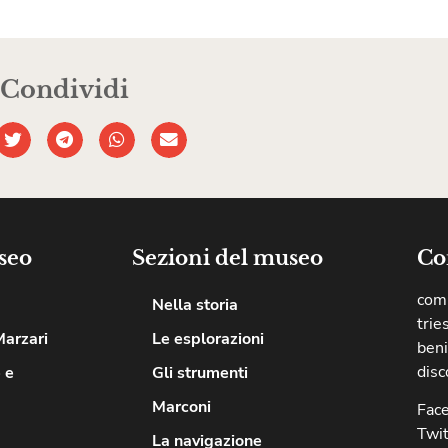
Condividi
seo
Sezioni del museo
Co
comu
Nella storia
trie
Marzari
Le esplorazioni
beni
disc
 e
Gli strumenti
Marconi
Fac
Twit
La navigazione