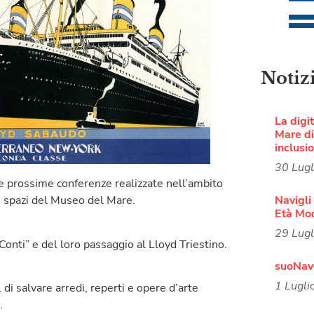
Notiz
La digi
Mare di 
inclusi
30 Lug
le prossime conferenze realizzate nell’ambito
Navigli 
li spazi del Museo del Mare.
Età Mo
29 Lug
Conti” e del loro passaggio al Lloyd Triestino.
suoNave
1 Lugli
 di salvare arredi, reperti e opere d’arte
.