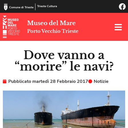
Trieste Cultura
Comune di Trieste
Museo del Mare
Porto Vecchio Trieste
Dove vanno a
“morire” le navi?
Pubblicato
martedì 28 Febbraio 2017
Notizie