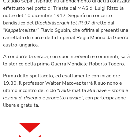
Claudio Sepin, ispirato all’affondamento di detta corazzata
effettuato nel porto di Trieste dai MAS di Luigi Rizzo la
notte del 10 dicembre 1917. Seguirà un concerto
bandistico del
Blechbläserquintet IR 97
diretto dal
“
Kappelmeister
” Flavio Sgubin, che offrirà ai presenti una
carrellata di marce della Imperial Regia Marina da Guerra
austro-ungarica.
A condurre la serata, con suoi interventi e commenti, sarà
lo storico della prima Guerra Mondiale Roberto Todero.
Prima dello spettacolo, ed esattamente con inizio ore
19.30, il professor Walter Macovaz terrà il suo nono e
ultimo incontro del ciclo “
Dalla matita alla nave – storia e
lezioni di disegno e progetto navale
”, con partecipazione
libera e gratuita.