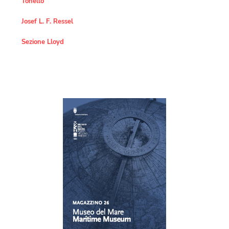
Tonello
Josef L. F. Ressel
Sezione Lloyd