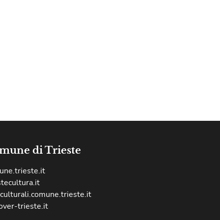
mune di Trieste
ne.trieste.it
stecultura.it
culturali.comune.trieste.it
over-trieste.it