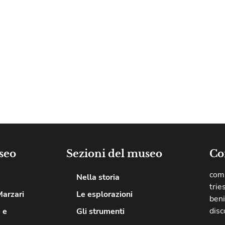
seo
Sezioni del museo
Co
comu
Nella storia
trie
Marzari
Le esplorazioni
beni
disc
 e
Gli strumenti