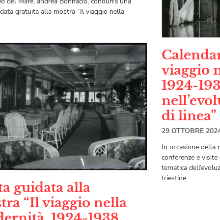
o del Mare, andrea Bonifacio, condurrà una
idata gratuita alla mostra “Il viaggio nella
Calendar
viaggio 
1924-193
nell’evo
di linea”
29 OTTOBRE 202
In occasione della 
conferenze e visite
tematica dell’evolu
triestine
ta guidata alla
ra “Il viaggio nella
ernità. 1924-1938