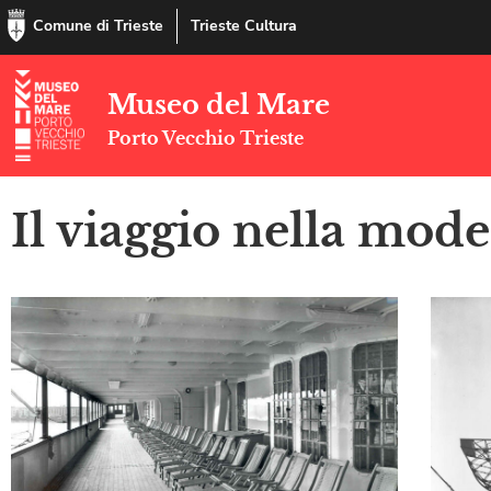
Comune di Trieste
Trieste Cultura
Museo del Mare
Porto Vecchio Trieste
Il viaggio nella mode