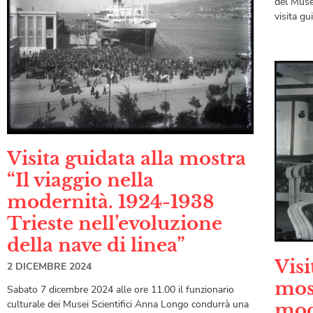
del Muse
visita gu
Visita guidata alla mostra
“Il viaggio nella
modernità. 1924-1938
Trieste nell’evoluzione
della nave di linea”
Visi
2 DICEMBRE 2024
most
Sabato 7 dicembre 2024 alle ore 11.00 il funzionario
culturale dei Musei Scientifici Anna Longo condurrà una
mod