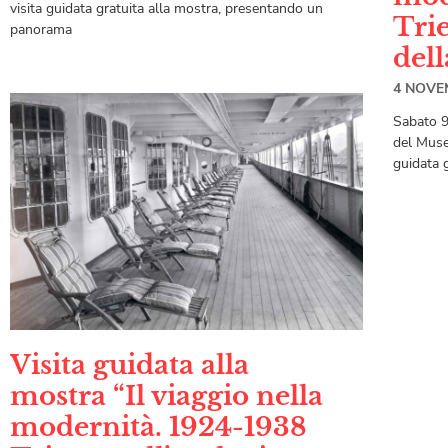
visita guidata gratuita alla mostra, presentando un
Trie
panorama
dell
4 NOVE
Sabato 9
del Muse
guidata 
Visita guidata alla
mostra “Il viaggio nella
modernità. 1924-1938