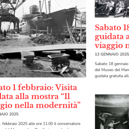
Sabato 1
guidata a
viaggio 
13 GENNAIO 2025
Sabato 18 gennaio 
del Museo del Mare
guidata gratuita all
to 1 febbraio: Visita
ata alla mostra “Il
ggio nella modernità”
NAIO 2025
. febbraio 2025 alle ore 11.00 il conservatore