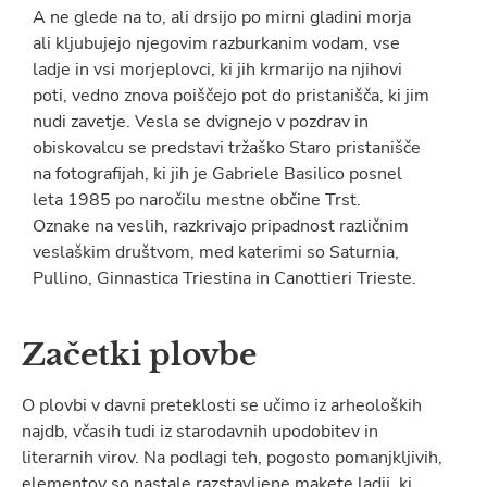
A ne glede na to, ali drsijo po mirni gladini morja
ali kljubujejo njegovim razburkanim vodam, vse
ladje in vsi morjeplovci, ki jih krmarijo na njihovi
poti, vedno znova poiščejo pot do pristanišča, ki jim
nudi zavetje. Vesla se dvignejo v pozdrav in
obiskovalcu se predstavi tržaško Staro pristanišče
na fotografijah, ki jih je Gabriele Basilico posnel
leta 1985 po naročilu mestne občine Trst.
Oznake na veslih, razkrivajo pripadnost različnim
veslaškim društvom, med katerimi so Saturnia,
Pullino, Ginnastica Triestina in Canottieri Trieste.
Začetki plovbe
O plovbi v davni preteklosti se učimo iz arheoloških
najdb, včasih tudi iz starodavnih upodobitev in
literarnih virov. Na podlagi teh, pogosto pomanjkljivih,
elementov so nastale razstavljene makete ladij, ki