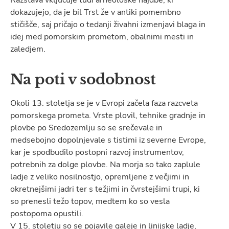
dokazujejo, da je bil Trst že v antiki pomembno
stičišče, saj pričajo o tedanji živahni izmenjavi blaga in
idej med pomorskim prometom, obalnimi mesti in
zaledjem.
Na poti v sodobnost
Okoli 13. stoletja se je v Evropi začela faza razcveta
pomorskega prometa. Vrste plovil, tehnike gradnje in
plovbe po Sredozemlju so se srečevale in
medsebojno dopolnjevale s tistimi iz severne Evrope,
kar je spodbudilo postopni razvoj instrumentov,
potrebnih za dolge plovbe. Na morja so tako zaplule
ladje z veliko nosilnostjo, opremljene z večjimi in
okretnejšimi jadri ter s težjimi in čvrstejšimi trupi, ki
so prenesli težo topov, medtem ko so vesla
postopoma opustili.
V 15. stoletju so se pojavile galeje in linijske ladje,