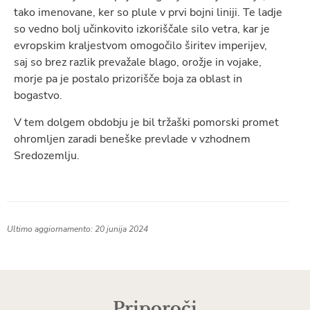
tako imenovane, ker so plule v prvi bojni liniji. Te ladje
so vedno bolj učinkovito izkoriščale silo vetra, kar je
evropskim kraljestvom omogočilo širitev imperijev,
saj so brez razlik prevažale blago, orožje in vojake,
morje pa je postalo prizorišče boja za oblast in
bogastvo.
V tem dolgem obdobju je bil tržaški pomorski promet
ohromljen zaradi beneške prevlade v vzhodnem
Sredozemlju.
Ultimo aggiornamento: 20 junija 2024
Priporoči