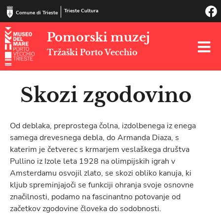
Trieste Cultura
Comune di Trieste
Pomorski muzej
Tržaški Porto Vecchio
Skozi zgodovino
Od deblaka, preprostega čolna, izdolbenega iz enega
samega drevesnega debla, do Armanda Diaza, s
katerim je četverec s krmarjem veslaškega društva
Pullino iz Izole leta 1928 na olimpijskih igrah v
Amsterdamu osvojil zlato, se skozi obliko kanuja, ki
kljub spreminjajoči se funkciji ohranja svoje osnovne
značilnosti, podamo na fascinantno potovanje od
začetkov zgodovine človeka do sodobnosti.